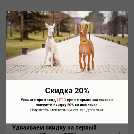
Предновогодняя скидка 23%
Акция по премиум серии КОМОДО
(завершено)
Тотальная распродажа 11.11
(завершено)
Скидка 20%
Двойной призовой конкурс от
Укажите промокод
LETO
при оформлении заказа и
получите скидку 20% на ваш заказ.
21.06.2021 c 15:00 (завершен)
Поделитесь этой возможностью с друзьями:
Удваиваем скидку на первый