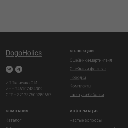
DogoHolics
КОЛЛЕКЦИИ
Ошейники-мартингейл
Ошейники-фастекс
Поводки
ИП Ткаченко О.И.
Комплекты
ИНН 246107434309
Галстуки-бабочки
ОГРН 321237500280657
КОМПАНИЯ
ИНФОРМАЦИЯ
Каталог
Частые вопросы