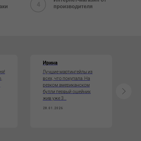
аки
производителя
Ирина
Д
ия!
Лучшие мартингейлы из
О
,
всех, что покупала. На
ш
и
резком американском
С
булли первый ошейник
б
жив уже 3...
1
28.01.2026