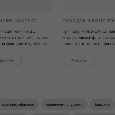
НИКИ-ФАСТЕКС
ПОВОДОК В КОМПЛЕК
ческие ошейники с
При покупке любого ошейн
ковой застежкой фастекс.
мартингейл или фастекс, м
ая фиксация и удобство.
заказать поводок в едином
дробнее
Открыть
ошейники-фастекс
ошейники-полудавки
банданы