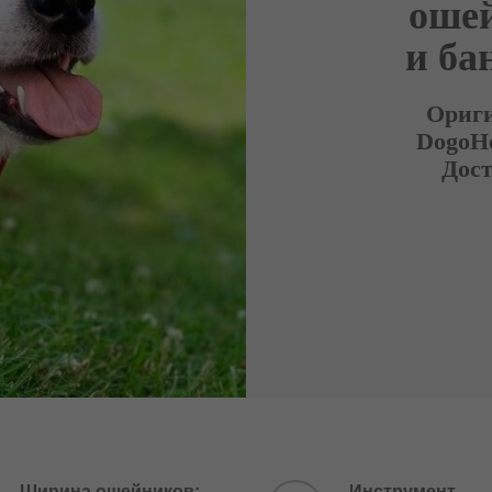
ошей
и ба
Ориги
DogoHo
Дост
Ширина ошейников:
Инструмент