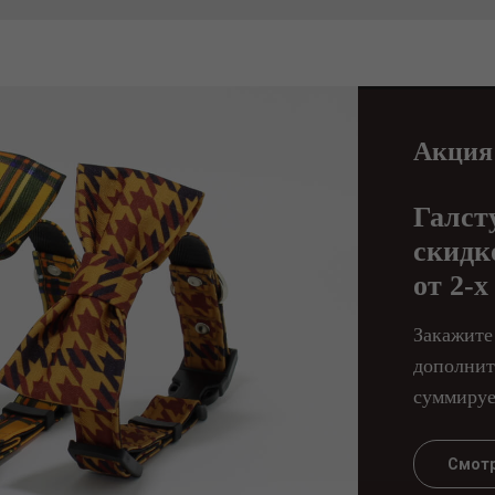
Акция
Галст
скидк
от 2-х
Закажите
дополнит
суммируе
Смотр