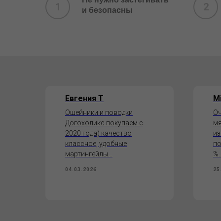
и безопасны
Евгения Т
Mi
Ошейники и поводки
Оч
Догохоликс покупаем с
мя
2020 года) качество
из
классное, удобные
по
мартингейлы...
%..
04.03.2026
25