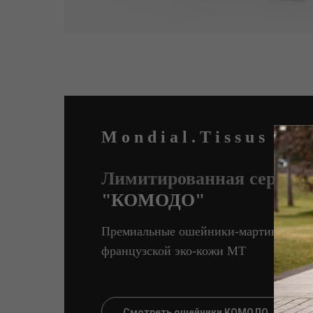
M o n d i a l . T i s s u s
Лимитированная серия
"КОМОДО"
Премиальные ошейники-мартингейл и
французской эко-кожи MT
Смотреть ошейники КОМОДО