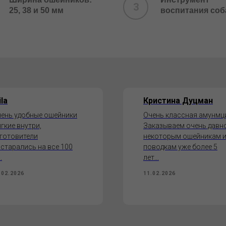
25, 38 и 50 мм
воспитания соб
la
Кристина Дуцман
ень удобные ошейники
Очень классная амунмц
гкие внутри,
Заказываем очень давно
готовители
некоторым ошейникам 
старались на все 100
поводкам уже более 5
.
лет...
.02.2026
11.02.2026