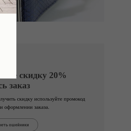
чите скидку 20%
сь заказ
лучить скидку используйте промокод
и оформлении заказа.
еть ошейники