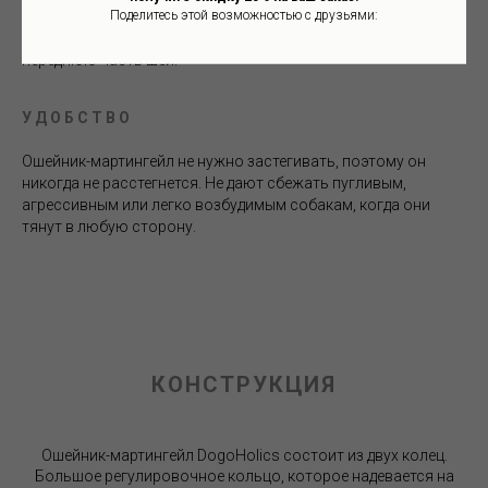
Поделитесь этой возможностью с друзьями:
оказывают давления на трахею собаки, распределяя
напряжение равномерно вокруг шеи, а не направляя его на
переднюю часть шеи.
У Д О Б С Т В О
Ошейник-мартингейл не нужно застегивать, поэтому он
никогда не расстегнется. Не дают сбежать пугливым,
агрессивным или легко возбудимым собакам, когда они
тянут в любую сторону.
КОНСТРУКЦИЯ
Ошейник-мартингейл DogoHolics состоит из двух колец.
Большое регулировочное кольцо, которое надевается на