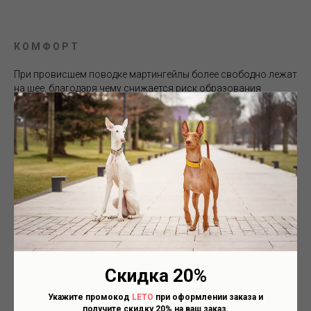
К О М Ф О Р Т
При провисшем поводке мартингейлы более свободно лежат
на шее, благодаря чему снижается риск образования
кучерявой шерсти и раздражения кожи, которые так часто
возникают при использовании тугих ошейников.
К О Н Т Р О Л Ь
Ошейники-мартингейлы дают более нежный контроль за
питомцем по сравнению с удавками, и рекомендованы
многими кинологами по всему миру для упражнений на
послушание и воспитание.
Скидка 20%
Б Е З О П А С Н О С Т Ь
Укажите промокод
LETO
при оформлении заказа и
При натяжении поводка, ошейники-мартингейлы не
получите скидку 20% на ваш заказ.