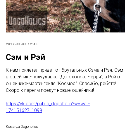
2022-08-08 12:45
Сэм и Рэй
К нам прилетел привет от брутальных Сэма и Рэя. Сэм
в ошейнике-полуудавке "Догохоликс Черри", а Рэй в
ошейнике-мартингейле "Космос". Спасибо, ребята!
Скоро к парням поедут новые ошейники!
https://vk.com/public_dogoholic?w=wall-
174151627_1099
Команда Dogoholics