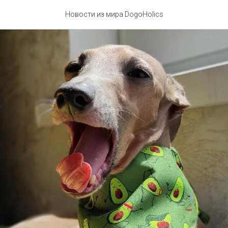
Новости из мира DogoHolics