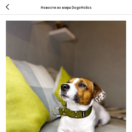
Новости из мира DogoHolics