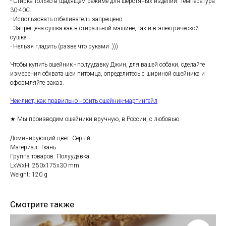
- Стирка только в щадящем режиме для шерстяных изделий. Температура
30-40С.
- Использовать отбеливатель запрещено
- Запрещена сушка как в стиральной машине, так и в электрической
сушке.
- Нельзя гладить (разве что руками :)))
Чтобы купить ошейник - полуудавку Джин, для вашей собаки, сделайте
измерения обхвата шеи питомца, определитесь с шириной ошейника и
оформляйте заказ.
Чек-лист, как правильно носить ошейник-мартингейл
★ Мы производим ошейники вручную, в России, с любовью.
Доминирующий цвет: Серый
Материал: Ткань
Группа товаров: Полуудавка
LxWxH: 250x175x30 mm
Weight: 120 g
Смотрите также