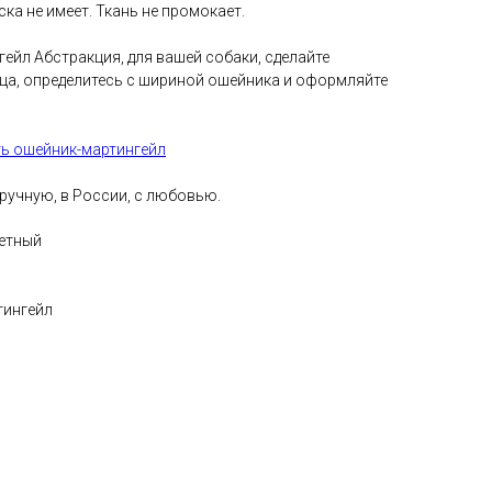
ка не имеет. Ткань не промокает.
ейл Абстракция, для вашей собаки, сделайте
ца, определитесь с шириной ошейника и оформляйте
ть ошейник-мартингейл
учную, в России, с любовью.
етный
тингейл