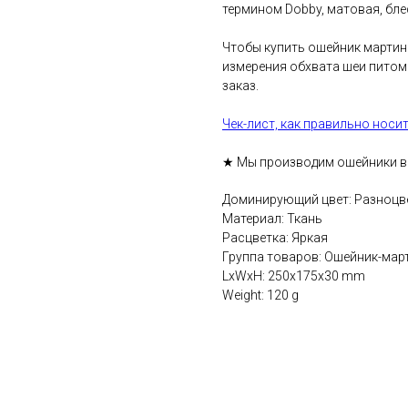
термином Dobby, матовая, блес
Чтобы купить ошейник мартинг
измерения обхвата шеи питом
заказ.
Чек-лист, как правильно носи
★ Мы производим ошейники вр
Доминирующий цвет: Разноцв
Материал: Ткань
Расцветка: Яркая
Группа товаров: Ошейник-мар
LxWxH: 250x175x30 mm
Weight: 120 g