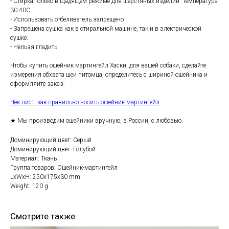
- Стирка только в щадящем режиме для шерстяных изделий. Температура
30-40С.
- Использовать отбеливатель запрещено
- Запрещена сушка как в стиральной машине, так и в электрической
сушке.
- Нельзя гладить
Чтобы купить ошейник мартингейл Хаски, для вашей собаки, сделайте
измерения обхвата шеи питомца, определитесь с шириной ошейника и
оформляйте заказ.
Чек-лист, как правильно носить ошейник-мартингейл
★ Мы производим ошейники вручную, в России, с любовью.
Доминирующий цвет: Серый
Доминирующий цвет: Голубой
Материал: Ткань
Группа товаров: Ошейник-мартингейл
LxWxH: 250x175x30 mm
Weight: 120 g
Смотрите также