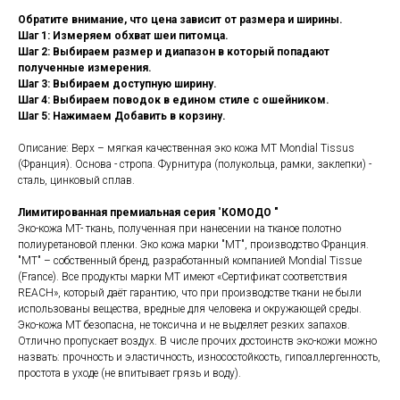
Обратите внимание, что цена зависит от размера и ширины.
Шаг 1: Измеряем обхват шеи питомца.
Шаг 2: Выбираем размер и диапазон в который попадают
полученные измерения.
Шаг 3: Выбираем доступную ширину.
Шаг 4: Выбираем поводок в едином стиле с ошейником.
Шаг 5: Нажимаем Добавить в корзину.
Описание: Верх – мягкая качественная эко кожа MT Mondial Tissus
(Франция). Основа - стропа. Фурнитура (полукольца, рамки, заклепки) -
сталь, цинковый сплав.
Лимитированная премиальная серия
"
КОМОДО "
Эко-кожа MT- ткань, полученная при нанесении на тканое полотно
полиуретановой пленки. Эко кожа марки "MT", производство Франция.
"МТ" – собственный бренд, разработанный компанией Mondial Tissue
(France). Все продукты марки MT имеют «Сертификат соответствия
REACH», который даёт гарантию, что при производстве ткани не были
использованы вещества, вредные для человека и окружающей среды.
Эко-кожа MT безопасна, не токсична и не выделяет резких запахов.
Отлично пропускает воздух. В числе прочих достоинств эко-кожи можно
назвать: прочность и эластичность, износостойкость, гипоаллергенность,
простота в уходе (не впитывает грязь и воду).