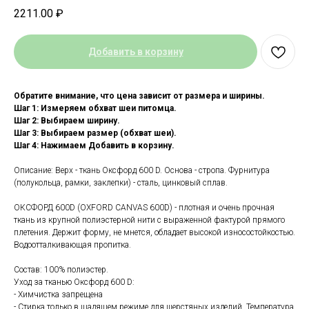
2211.00
₽
Добавить в корзину
Обратите внимание, что цена зависит от размера и ширины.
Шаг 1: Измеряем обхват шеи питомца.
Шаг 2: Выбираем ширину.
Шаг 3: Выбираем размер (обхват шеи).
Шаг 4: Нажимаем Добавить в корзину.
Описание: Верх - ткань Оксфорд 600 D. Основа - стропа. Фурнитура
(полукольца, рамки, заклепки) - сталь, цинковый сплав.
ОКСФОРД 600D (OXFORD CANVAS 600D) - плотная и очень прочная
ткань из крупной полиэстерной нити с выраженной фактурой прямого
плетения. Держит форму, не мнется, обладает высокой износостойкостью.
Водоотталкивающая пропитка.
Состав: 100% полиэстер.
Уход за тканью Оксфорд 600 D:
- Химчистка запрещена
- Стирка только в щадящем режиме для шерстяных изделий. Температура