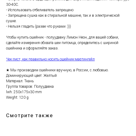
30-40С.
- Использовать отбеливатель запрещено
- Запрещена сушка как в стиральной машине, так и в электрической
сушке.
- Нельзя гладить (разве что руками :)))
Чтобы купить ошейник - полуудавку Лимон Неон, для вашей собаки,
сделайте измерения обхвата шеи питомца, определитесь с шириной
ошейника и оформляйте заказ.
Чек-лист, как правильно носить ошейник-мартингейл
★ Мы производим ошейники вручную, в России, с любовью.
Доминирующий цвет: Желтый
Материал: Ткань
Группа товаров: Полуудавка
lwh: 250x175x30 mm
Weight: 120 g
Смотрите также