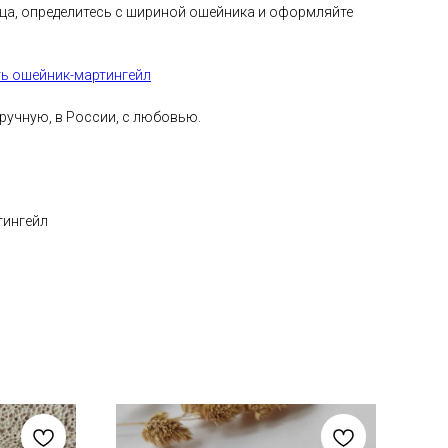
ца, определитесь с шириной ошейника и оформляйте
ть ошейник-мартингейл
учную, в России, с любовью.
тингейл