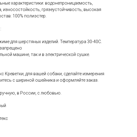
ьные характеристики: водонепроницаемость,
 износостойкость, грязеустойчивость, высокая
остав: 100% полиэстер.
:
жиме для шерстяных изделий. Температура 30-40С.
 запрещено
льной машине, так и в электрической сушке.
кс Креветки, для вашей собаки, сделайте измерения
литесь с шириной ошейника и оформляйте заказ.
учную, в России, с любовью.
вый
текс