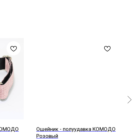
 КОМОДО
Ошейник - полуудавка КОМОДО
Оше
Розовый
Верх