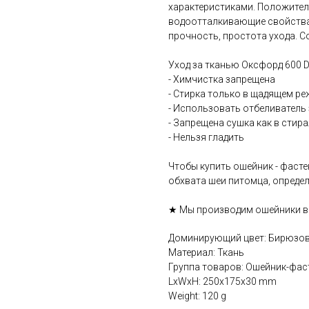
характеристиками. Положител
водоотталкивающие свойства,
прочность, простота ухода. С
Уход за тканью Оксфорд 600 D
- Химчистка запрещена
- Стирка только в щадящем ре
- Использовать отбеливатель
- Запрещена сушка как в стира
- Нельзя гладить
Чтобы купить ошейник - фасте
обхвата шеи питомца, опреде
★ Мы производим ошейники вр
Доминирующий цвет: Бирюзо
Материал: Ткань
Группа товаров: Ошейник-фас
LxWxH: 250x175x30 mm
Weight: 120 g