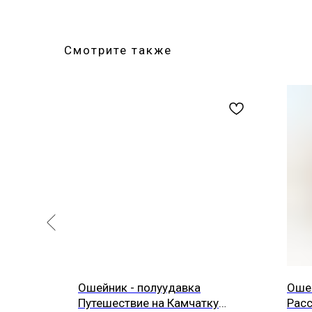
Смотрите также
олосатый
Ошейник - полуудавка
Ошей
Путешествие на Камчатку
Рас
 Основа -