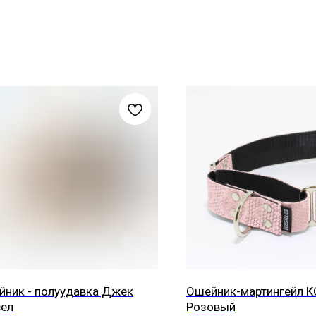
ник - полуудавка Джек
Ошейник-мартингейл
сел
Розовый