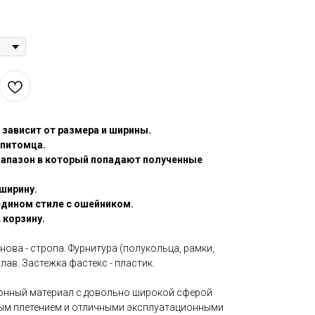
 зависит от размера и ширины.
 питомца.
иапазон в который попадают полученные
ширину.
едином стиле с ошейником.
 корзину.
снова - стропа. Фурнитура (полукольца, рамки,
плав. Застежка фастекс - пластик.
ионный материал с довольно широкой сферой
бым плетением и отличными эксплуатационными