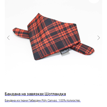
Бандана на завязках Шотландка
Ба
Бандана из ткани Габардин Poly Canvas. 100% полиэстер.
Бан