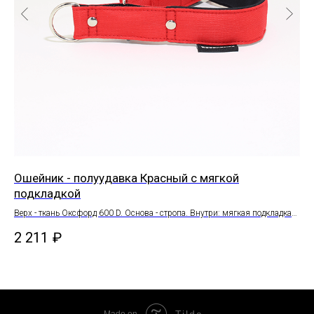
Ошейник - полуудавка Красный с мягкой
Ош
подкладкой
Вер
рам
Верх - ткань Оксфорд 600 D. Основа - стропа. Внутри: мягкая подкладка
2 
из неопрена. Фурнитура (полукольца, рамки, заклепки) - сталь, цинковый
2 211
₽
сплав.