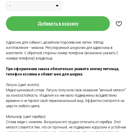
Добавить в корзину
Адресник для собаки с дизайном Королевские лапки. Метод
изготовления - чеканка. Регулируемый шнурочек для адресника в
комплекте. С обратной стороны номер телефона (возможно указать 2
номера телефона) владельца.
При оформлении заказа обязательно укажите кличку питомца,
телефон хозяина и обхват шеи для шнурка.
Латунь (цвет золото).
Медно-цинковый сплав. Латунь получила свое название "вечный металл"
за износостойкость. Изделия из нее мало подвержены воздействию
времени и не теряют свой первоначальный вид. Эффектно смотрится на
шерсти любого цвета.
Мельхиор (цвет серебро)
Сплав меди с никелем. Визуально его трудно отличить от серебра. Этот
металл славится тем, что он прочный, не подвержен коррозии и устойчив