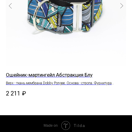
Ошейник-мартингейл Абстракция Блу
Ош
Верх - ткань мембрана Dobby Pongee. Основа - стропа. Фурнитура
Вер
(полукольца, рамки, заклепки) - сталь, цинковый сплав.
рам
2 211
₽
2 
Tilda
Made on