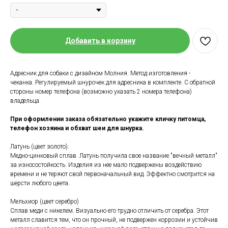
Добавить в корзину
Адресник для собаки с дизайном Молния. Метод изготовления -
чеканка. Регулируемый шнурочек для адресника в комплекте. С обратной
стороны номер телефона (возможно указать 2 номера телефона)
владельца.
При оформлении заказа обязательно укажите кличку питомца,
телефон хозяина и обхват шеи для шнурка.
Латунь (цвет золото).
Медно-цинковый сплав. Латунь получила свое название "вечный металл"
за износостойкость. Изделия из нее мало подвержены воздействию
времени и не теряют свой первоначальный вид. Эффектно смотрится на
шерсти любого цвета.
Мельхиор (цвет серебро)
Сплав меди с никелем. Визуально его трудно отличить от серебра. Этот
металл славится тем, что он прочный, не подвержен коррозии и устойчив